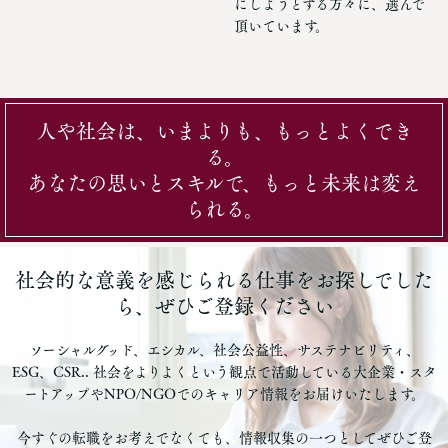
にしようとする方々に、選んで
頂いています。
人や社会は、いまよりも、もっとよくでき
る。
あなたの思いとスキルで、もっと未来は変え
られる。
社会的な意義を感じられる仕事をお探しでした
ら、ぜひご登録ください
ソーシャルグッド、エシカル、社会公益性、サステナビリティ、
ESG、CSR.. 社会をよりよくという観点で活動している大企業・スタ
ートアップやNPO/NGOでのキャリア情報をお届けいたします。
今すぐの転職をお考えでなくても、情報収集の一つとしてぜひご登